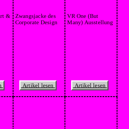
rt &
Zwangsjacke des
VR One (But
Corporate Design
Many) Ausstellung
en
Artikel lesen
Artikel lesen