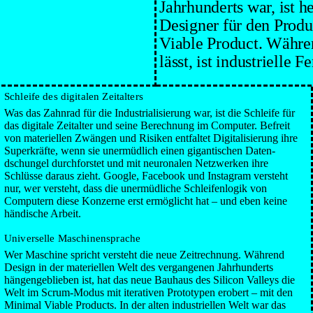
Jahr­hunderts war, ist 
Designer für den Produ
Viable Product. Währen
lässt, ist industrielle 
Schleife des digitalen Zeit­alters
Was das Zahn­rad für die Indus­triali­sierung war, ist die Schleife für
das digitale Zeit­alter und seine Berech­nung im Computer. Befreit
von materie­llen Zwängen und Risiken ent­faltet Digi­tali­sierung ihre
Super­kräfte, wenn sie unermüd­lich einen gigan­tischen Daten­
dschungel durch­forstet und mit neuronalen Netz­werken ihre
Schlüsse daraus zieht. Google, Facebook und Instagram versteht
nur, wer versteht, dass die unermüd­liche Schleifen­logik von
Computern diese Konzerne erst ermög­licht hat – und eben keine
hän­dische Arbeit.
Universelle Maschinen­sprache
Wer Maschine spricht versteht die neue Zeit­rechnung. Während
Design in der mate­riellen Welt des ver­gan­genen Jahr­hunderts
hängen­geblie­ben ist, hat das neue Bau­haus des Silicon Valleys die
Welt im Scrum-Modus mit itera­tiven Proto­typen erobert – mit den
Minimal Viable Products. In der alten indus­triellen Welt war das