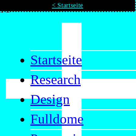
X
< Startseite
Startseite
Research
Design
Fulldome