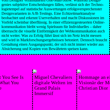
vom Designer veran­stalteten One-Man-Show. Während Design­
genies subjektive Ent­scheidun­gen fällen, verlässt sich der Techno­
logie­tempel auf statistische Aus­wertungen erfolgs­versprechen­ster
Design­varianten in A/B-Testings. Eine Echtzeit­markt­analyse
beobachtet und erkennt User­verhalten und macht Diskussionen im
Vor­feld scheinbar über­flüssig. In einer effizienz­gesteuerten Online­
kommunikation bleibt wenig Spiel­raum für Indivi­duelles – daher
über­rascht die visuelle Ein­förmigkeit der Web­kommunikation auch
nicht weiter. Was zu Erfolg führt lässt sich im Netz leicht messen
und wird in Mark­forschungs­ergeb­nissen betoniert. Dennoch braucht
Gestal­tung einen Ausgangs­punkt, der sich nicht immer wieder aus
Absiche­rung und Kopien von Bewährtem speisen kann.
 You See Is
Miguel Chevaliers
Hommage an e
What You
digitale Welten im
Visionär der M
e
Grand Palais
Christian Dior
Immersif