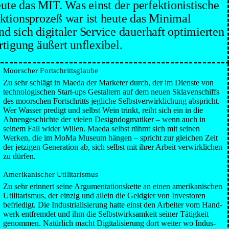
heute das MIT. Was einst der perfektionistische
ktionsprozeß war ist heute das Minimal
d sich digitaler Service dauerhaft optimierten
Fertigung äußert unflexibel.
Moorscher Fort­schritts­glaube
Zu sehr schlägt in Maeda der Marketer durch, der im Dienste von
techno­logi­schen Start-ups Gestaltern auf dem neuen Sklaven­schiffs
des moorschen Fort­schritts jegliche Selbst­verwirk­lichung abspricht.
Wer Wasser predigt und selbst Wein trinkt, reiht sich ein in die
Ahnen­geschichte der vielen Design­dogmatiker – wenn auch in
seinem Fall wider Willen. Maeda selbst rühmt sich mit seinen
Werken, die im MoMa Museum hängen – spricht zur gleichen Zeit
der jetzigen Gene­ration ab, sich selbst mit ihrer Arbeit verwirk­lichen
zu dürfen.
Amerikanischer Utilitarismus
Zu sehr erinnert seine Argumen­tations­kette an einen ameri­kanischen
Utili­tarismus, der einzig und allein die Geld­gier von Inves­toren
befriedigt. Die Indus­tria­lisierung hatte einst den Arbeiter vom Hand­
werk ent­fremdet und ihm die Selbst­wirksamkeit seiner Tätig­keit
genommen. Natürlich macht Digi­tali­sierung dort weiter wo Indus­