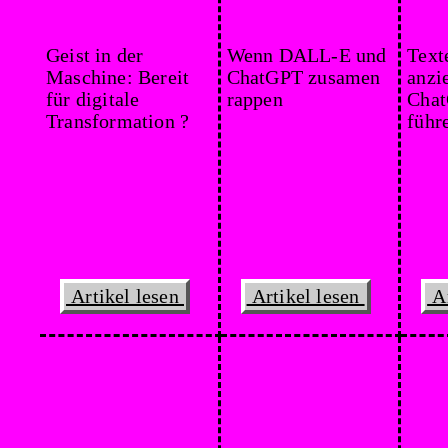
Geist in der
Wenn DALL-E und
Text
Maschine: Bereit
ChatGPT zusamen
anzi
für digitale
rappen
Chat
Transformation ?
führ
Artikel lesen
Artikel lesen
Ar