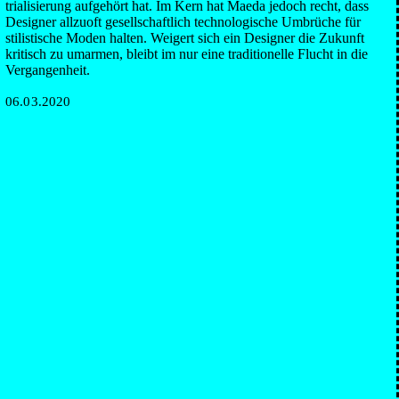
triali­sierung auf­gehört hat. Im Kern hat Maeda jedoch recht, dass
Designer allzuoft gesell­schaftlich techno­logische Umbrüche für
stilis­tische Moden halten. Weigert sich ein Designer die Zukunft
kritisch zu umarmen, bleibt im nur eine traditio­nelle Flucht in die
Vergan­gen­heit.
06.03.2020