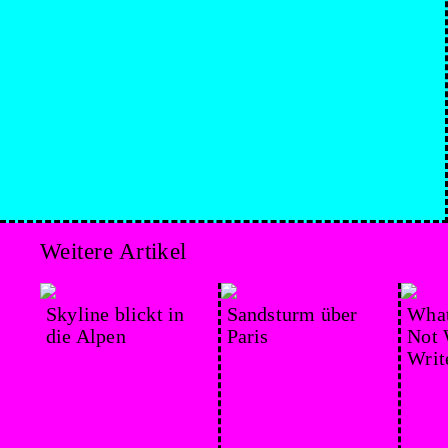
Weitere Artikel
Skyline blickt in
Sandsturm über
What
die Alpen
Paris
Not 
Writ