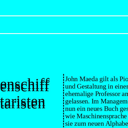
n­schiff
John Maeda gilt als Pio
n­schiff
und Gestaltung in eine
ehemalige Professor am
taristen
taristen
gelassen. Im Manageme
nun ein neues Buch ge
wie Maschinensprache u
sie zum neuen Alphabet