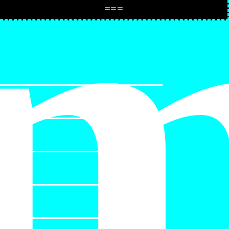
/
===