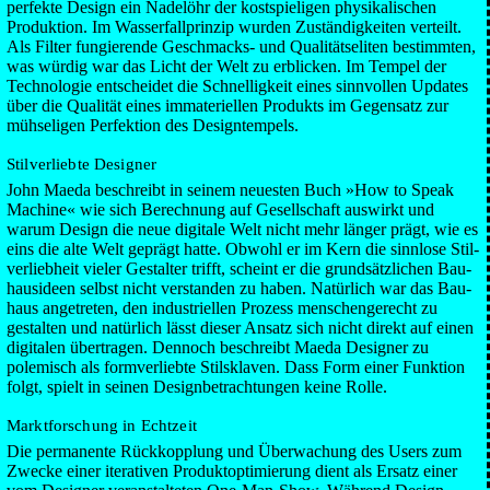
perfekte Design ein Nadelöhr der kost­spieligen physi­kalischen
Produktion. Im Wasser­fall­prinzip wurden Zu­ständig­keiten verteilt.
Als Filter fungierende Geschmacks- und Qualitäts­eliten bestimmten,
was würdig war das Licht der Welt zu er­blicken. Im Tempel der
Techno­logie ent­scheidet die Schnellig­keit eines sinn­vollen Up­dates
über die Qualität eines imma­terie­llen Produkts im Gegen­satz zur
müh­seligen Perfektion des Design­tempels.
Stilverliebte Designer
John Maeda beschreibt in seinem neuesten Buch »How to Speak
Machine« wie sich Berech­nung auf Gesell­schaft aus­wirkt und
warum Design die neue digitale Welt nicht mehr länger prägt, wie es
eins die alte Welt geprägt hatte. Obwohl er im Kern die sinn­lose Stil­
verlieb­heit vieler Gestalter trifft, scheint er die grund­sätz­lichen Bau­
haus­ideen selbst nicht ver­standen zu haben. Natürlich war das Bau­
haus ange­treten, den indus­triellen Prozess menschen­gerecht zu
gestalten und natürlich lässt dieser Ansatz sich nicht direkt auf einen
digitalen über­tragen. Dennoch beschreibt Maeda Designer zu
polemisch als form­verliebte Stil­sklaven. Dass Form einer Funktion
folgt, spielt in seinen Design­betrachtungen keine Rolle.
Marktforschung in Echtzeit
Die perma­nente Rück­kopplung und Über­wachung des Users zum
Zwecke einer itera­tiven Produkt­optimierung dient als Ersatz einer