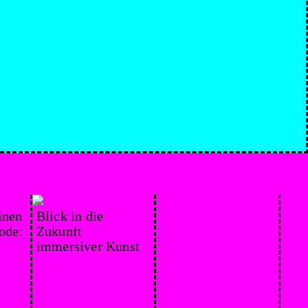
inen
Blick in die
Sardinen wie Sand
ode:
Zukunft
am Meer, die
immersiver Kunst
Fisch­metropole
Frankreichs