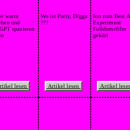
er warm
Wo ist Party, Digga
Ion zum Best A
ehen und
???
Experiment
GPT spazieren
Fulldomefilm
en
gekürt
tikel lesen
Artikel lesen
Artikel les